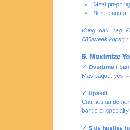
Meal prepping
Bring baon at
Kung dati nag £
£80/week
 kapag n
5. Maximize Y
✓ Overtime / ban
Mas pagod, yes —
✓ Upskill
Courses sa dementi
bands or specialty 
✓ Side hustles (