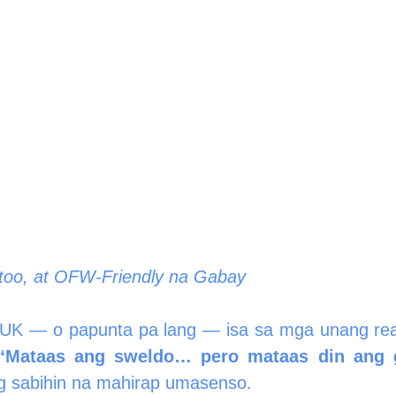
Totoo, at OFW-Friendly na Gabay
UK — o papunta pa lang — isa sa mga unang real
“Mataas ang sweldo… pero mataas din ang g
big sabihin na mahirap umasenso.