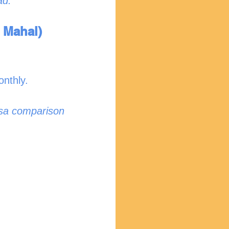
ad.
g Mahal)
nthly.
sa comparison 