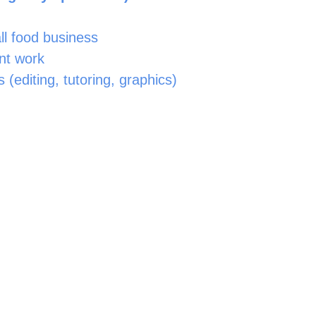
ll food business
ant work
s (editing, tutoring, graphics)