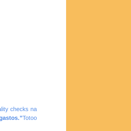
ity checks na 
astos.”
Totoo 