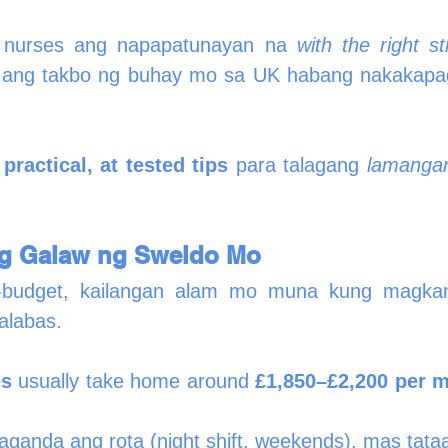
o nurses ang napapatunayan na 
with the right st
ang takbo ng buhay mo sa UK habang nakakapag
practical, at tested tips
 para talagang 
lamanga
ang Galaw ng Sweldo Mo
budget, kailangan alam mo muna kung magkano
alabas.
es
 usually take home around 
£1,850–£2,200 per 
anda ang rota (night shift, weekends), mas tataa