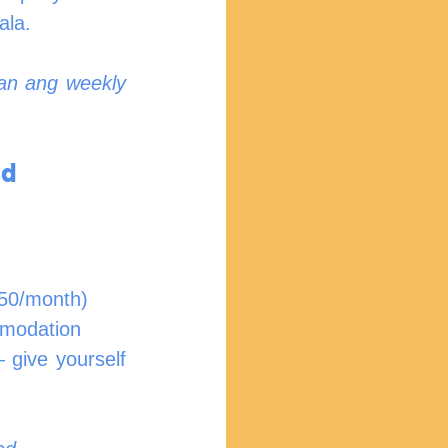
ala.
n ang weekly 
id
50/month)
mmodation
give yourself 