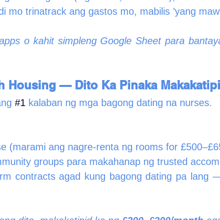
di mo trinatrack ang gastos mo, mabilis ’yang maw
pps o kahit simpleng Google Sheet para bantaya
th Housing — Dito Ka Pinaka Makakatip
ang 
#1
 kalaban ng mga bagong dating na nurses.
e (marami ang nagre-renta ng rooms for £500–£6
ommunity groups para makahanap ng trusted acco
rm contracts agad kung bagong dating pa lang — 