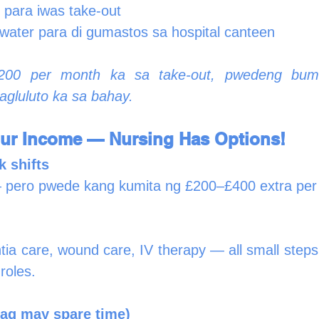
 para iwas take-out
 water para di gumastos sa hospital canteen
200 per month ka sa take-out, pwedeng bu
agluluto ka sa bahay.
our Income — Nursing Has Options!
k shifts
 pero pwede kang kumita ng £200–£400 extra per
a care, wound care, IV therapy — all small steps 
roles.
pag may spare time)