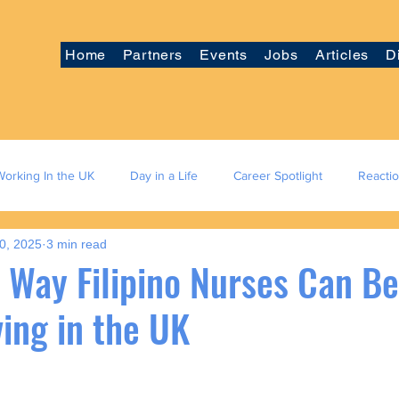
Home
Partners
Events
Jobs
Articles
D
Working In the UK
Day in a Life
Career Spotlight
Reacti
0, 2025
3 min read
 Way Filipino Nurses Can Be
ving in the UK