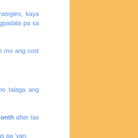
rategies
, kaya 
padala pa sa 
n
 mo ang cost 
 talaga ang 
month
 after tax 
s pa ’yan.