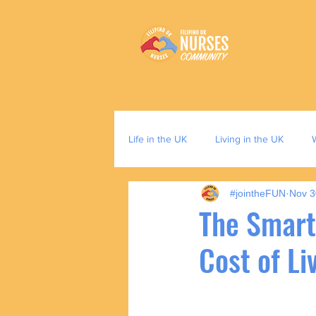
Life in the UK
Living in the UK
#jointheFUN
Nov 3
The Smart
Cost of Li