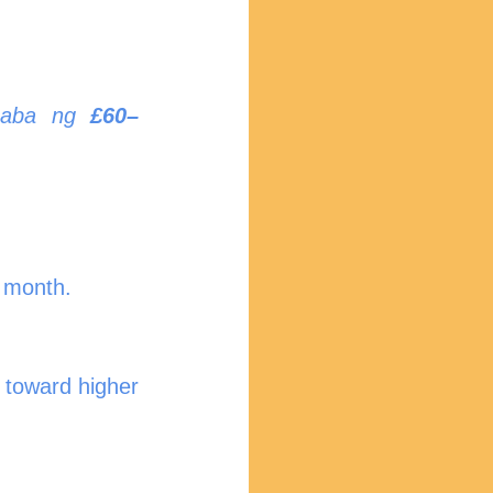
maba ng 
£60–
 month.
toward higher 