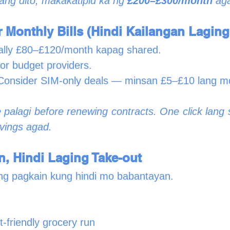
lang dito, makakatipid ka ng 
£200–£300/month
 ag
r Monthly Bills (Hindi Kailangan Lagin
ally £80–£120/month kapag shared.
or budget providers.
Consider SIM-only deals — minsan £5–£10 lang mo
palagi before renewing contracts. One click lang 
vings agad.
n, Hindi Laging Take-out
ng pagkain kung hindi mo babantayan.
-friendly grocery run