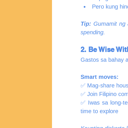
Pero kung hin
Tip:
 Gumamit ng a
spending.
2. Be Wise Wi
Gastos sa bahay 
Smart moves:
✅ Mag-share hous
✅ Join Filipino c
✅ Iwas sa long-te
time to explore 