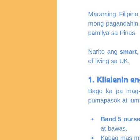
Maraming Filipin
mong pagandahin 
pamilya sa Pinas.
Narito ang 
smart, 
of living sa UK.
1. Kilalanin 
Bago ka pa mag-
pumapasok at lum
Band 5 nurs
at bawas.
Kapag mas mag