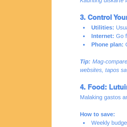
Kaunting diskarte 
3. Control You
Utilities:
 Usu
Internet:
 Go f
Phone plan:
 
Tip:
 Mag-compare 
websites, tapos sa
4. Food: Lutui
Malaking gastos a
How to save:
Weekly budget